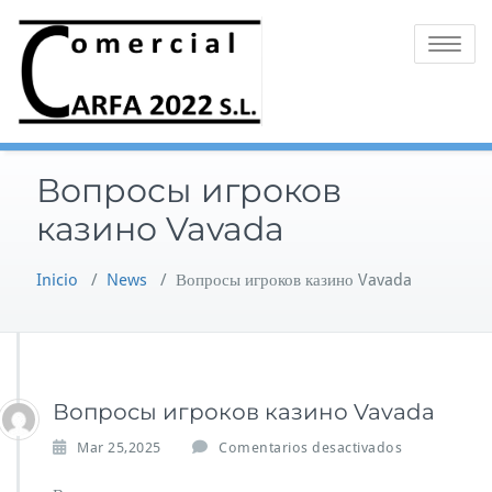
Saltar
al
Alternar 
contenido
Вопросы игроков
казино Vavada
Inicio
/
News
/
Вопросы игроков казино Vavada
Вопросы игроков казино Vavada
e
Mar 25,2025
Comentarios desactivados
n
В