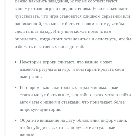
Важно находить заведения, которые соответствуют
о
вашему стилю игры и предпочтениям. Если вы начинаете
п
чувствовать, что игра становится слишком серьезной или
р
напряженной, это может быть сигналом к тому, чтобы
о
с
сделать шаг назад. Интуиция может помочь вам
ы
определить, когда стоит остановиться и отдохнуть, чтобы
и
избежать негативных последствий.
г
р
о
Некоторые игроки считают, что казино может
к
изменять результаты игр, чтобы гарантировать свои
о
выигрыши.
в
к
В то время как в настольных играх минимальные
а
ставки могут быть выше, в онлайн-слотах можно найти
з
автоматы с низкими ставками, что привлекает более
и
н
широкую аудиторию.
о
Обратите внимание на дату обновления информации,
V
a
чтобы убедиться, что вы получаете актуальные
v
данные.