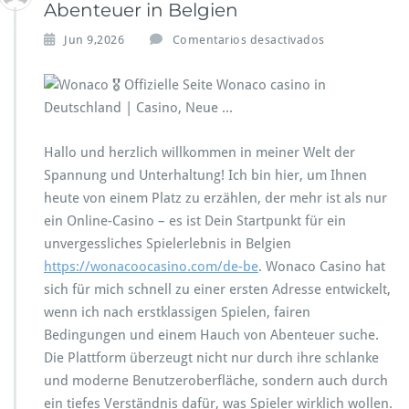
Abenteuer in Belgien
e
Jun 9,2026
Comentarios desactivados
n
W
o
n
a
c
Hallo und herzlich willkommen in meiner Welt der
o
Spannung und Unterhaltung! Ich bin hier, um Ihnen
C
heute von einem Platz zu erzählen, der mehr ist als nur
a
ein Online-Casino – es ist Dein Startpunkt für ein
s
i
unvergessliches Spielerlebnis in Belgien
n
https://wonacoocasino.com/de-be
. Wonaco Casino hat
o
sich für mich schnell zu einer ersten Adresse entwickelt,
–
wenn ich nach erstklassigen Spielen, fairen
S
t
Bedingungen und einem Hauch von Abenteuer suche.
a
Die Plattform überzeugt nicht nur durch ihre schlanke
r
und moderne Benutzeroberfläche, sondern auch durch
t
ein tiefes Verständnis dafür, was Spieler wirklich wollen.
e