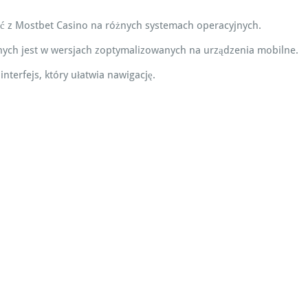
ś
w
ć z Mostbet Casino na różnych systemach operacyjnych.
i
a
pnych jest w wersjach zoptymalizowanych na urządzenia mobilne.
d
c
 interfejs, który ułatwia nawigację.
z
hnologie płatności
e
n
i
m dla Mostbet Casino, dlatego platforma zainwestowała w najnowo
a
w
czeniom, dane osobowe oraz finansowe graczy są chronione prze
M
ększa wygodę oraz bezpieczeństwo transakcji
mostbet
.
o
s
ści to kluczowy atut, który wpływa na niezawodność i elastyczność
t
b
e
e transakcje.
t
eteller, które zapewniają dodatkową warstwę bezpieczeństwa.
C
a
atności, które zyskuje na popularności.
s
i