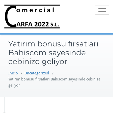
Saltar
al
Alternar 
contenido
Yatırım bonusu fırsatları
Bahiscom sayesinde
cebinize geliyor
Inicio
/
Uncategorized
/
Yatırım bonusu fırsatları Bahiscom sayesinde cebinize
geliyor