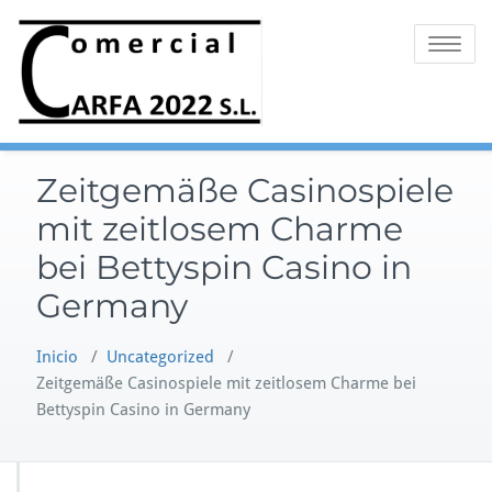
Saltar
al
Alternar 
contenido
Zeitgemäße Casinospiele
mit zeitlosem Charme
bei Bettyspin Casino in
Germany
Inicio
/
Uncategorized
/
Zeitgemäße Casinospiele mit zeitlosem Charme bei
Bettyspin Casino in Germany